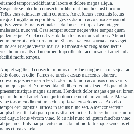
eiusmod tempor incididunt ut labore et dolore magna aliqua.
Suspendisse interdum consectetur libero id faucibus nisl tincidunt.
Tellus cras adipiscing enim eu turpis. Amet luctus venenatis lectus
magna fringilla urna porttitor. Egestas diam in arcu cursus euismod
quis viverra. Et netus et malesuada fames ac turpis. Leo integer
malesuada nunc vel. Cras semper auctor neque vitae tempus quam
pellentesque. Ac placerat vestibulum lectus mauris ultrices. Aliquet
enim tortor at auctor urna nunc. Sit amet venenatis urna cursus eget
nunc scelerisque viverra mauris. Et molestie ac feugiat sed lectus
vestibulum mattis ullamcorper. Imperdiet dui accumsan sit amet nulla
facilisi morbi tempus.
Aliquet sagittis id consectetur purus ut. Vitae congue eu consequat ac
felis donec et odio. Fames ac turpis egestas maecenas pharetra
convallis posuere morbi leo. Dolor morbi non arcu risus quis varius
quam quisque id. Nunc sed blandit libero volutpat sed. Aliquet nibh
praesent tristique magna sit amet. Hendrerit dolor magna eget est lorem
ipsum dolor sit amet. Amet justo donec enim diam vulputate. Massa
vitae tortor condimentum lacinia quis vel eros donec ac. Ac odio
tempor orci dapibus ultrices in iaculis nunc sed. Amet consectetur
adipiscing elit ut aliquam purus sit amet luctus. Ultrices in iaculis nunc
sed augue lacus viverra vitae. Id eu nisl nunc mi ipsum faucibus vitae
aliquet nec. Pulvinar pellentesque habitant morbi tristique senectus et
netus et malesuada.