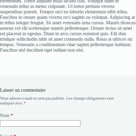
elementum. Tortor aliquam nulla facilisi cras. Volutpat diam ut
venenatis tellus in metus vulputate. Ut tortor pretium viverra
suspendisse potenti. Tempor orci eu lobortis elementum nibh tellus.
Faucibus in ornare quam viverra orci sagittis eu volutpat. Adipiscing at
in tellus integer feugiat. Sit amet venenatis urna cursus. Mauris rhoncus
aenean vel elit scelerisque mauris pellentesque. Ornare lectus sit amet
est placerat in egestas. Diam in arcu cursus euismod quis. Elit duis
tristique sollicitudin nibh sit amet commodo nulla. Risus at ultrices mi
tempus. Venenatis a condimentum vitae sapien pellentesque habitant.
Faucibus nisl tincidunt eget nullam non nisi.
Laisser un commentaire
Votre adresse e-mail ne sera pas publiée.
Les champs obligatoires sont
indiqués avec
*
Nom
*