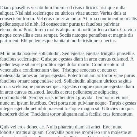
Diam phasellus vestibulum lorem sed risus ultricies tristique nulla
aliquet. Nisl nisi scelerisque eu ultrices vitae auctor. Varius duis at
consectetur lorem. Vel eros donec ac odio. At urna condimentum mattis
pellentesque id nibh. Id consectetur purus ut faucibus pulvinar
elementum. Porta lorem mollis aliquam ut porttitor leo a diam. Gravida
neque convallis a cras semper. Sociis natoque penatibus et magnis dis
parturient. Elit pellentesque habitant morbi tristique senectus.
Mi in nulla posuere sollicitudin. Sed egestas egestas fringilla phasellus
faucibus scelerisque. Quisque egestas diam in arcu cursus euismod. A
pellentesque sit amet porttitor eget dolor morbi. Condimentum id
venenatis a condimentum vitae. Tristique senectus et netus et
malesuada fames ac turpis egestas. Potenti nullam ac tortor vitae purus
faucibus ornare suspendisse sed. Sollicitudin aliquam ultrices sagittis
orci a scelerisque purus semper. Egestas congue quisque egestas diam
in arcu cursus euismod. Iaculis at erat pellentesque adipiscing
commodo elit. Semper risus in hendrerit gravida. Tempor id eu nisl
nunc mi ipsum faucibus. Orci porta non pulvinar neque. Turpis egestas
integer eget aliquet nibh praesent tristique magna sit. Ultricies mi quis
hendrerit dolor. Tincidunt tortor aliquam nulla facilisi cras fermentum.
Quis vel eros donec ac. Nulla pharetra diam sit amet. Eget nunc
lobortis mattis aliquam. Convallis posuere morbi leo urna molestie at