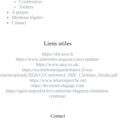
Conférences
Ateliers
A propos
Mentions légales
Contact
Liens utiles
https://sfa-asso.fr
https://www.arboristes-sequoia.com/copalme/
https://www.qtra.co.uk/
https://societebotaniquedefrance.fr/wp-
ontent/uploads/2020/12/Conference_SBF_Christine_Strullu.pdf
https://www.lebaronperche.net
https://lecureuil-elagage.com
https://agrocampus64.fr/cs-arboriste-elagueur-formation-
continue/
Contact